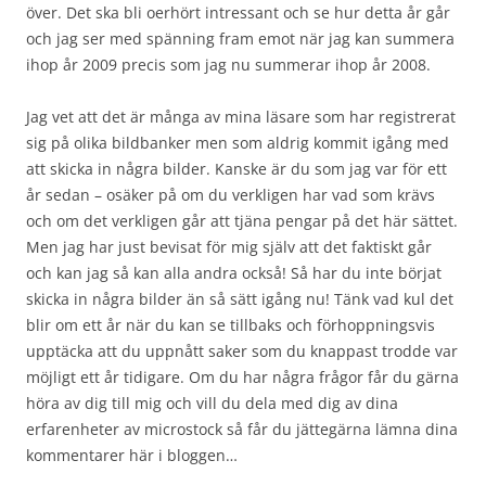
över. Det ska bli oerhört intressant och se hur detta år går
och jag ser med spänning fram emot när jag kan summera
ihop år 2009 precis som jag nu summerar ihop år 2008.
Jag vet att det är många av mina läsare som har registrerat
sig på olika bildbanker men som aldrig kommit igång med
att skicka in några bilder. Kanske är du som jag var för ett
år sedan – osäker på om du verkligen har vad som krävs
och om det verkligen går att tjäna pengar på det här sättet.
Men jag har just bevisat för mig själv att det faktiskt går
och kan jag så kan alla andra också! Så har du inte börjat
skicka in några bilder än så sätt igång nu! Tänk vad kul det
blir om ett år när du kan se tillbaks och förhoppningsvis
upptäcka att du uppnått saker som du knappast trodde var
möjligt ett år tidigare. Om du har några frågor får du gärna
höra av dig till mig och vill du dela med dig av dina
erfarenheter av microstock så får du jättegärna lämna dina
kommentarer här i bloggen…