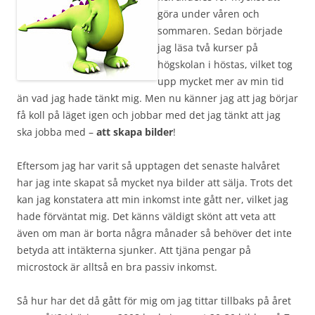
göra under våren och
sommaren. Sedan började
jag läsa två kurser på
högskolan i höstas, vilket tog
upp mycket mer av min tid
än vad jag hade tänkt mig. Men nu känner jag att jag börjar
få koll på läget igen och jobbar med det jag tänkt att jag
ska jobba med –
att skapa bilder
!
Eftersom jag har varit så upptagen det senaste halvåret
har jag inte skapat så mycket nya bilder att sälja. Trots det
kan jag konstatera att min inkomst inte gått ner, vilket jag
hade förväntat mig. Det känns väldigt skönt att veta att
även om man är borta några månader så behöver det inte
betyda att intäkterna sjunker. Att tjäna pengar på
microstock är alltså en bra passiv inkomst.
Så hur har det då gått för mig om jag tittar tillbaks på året