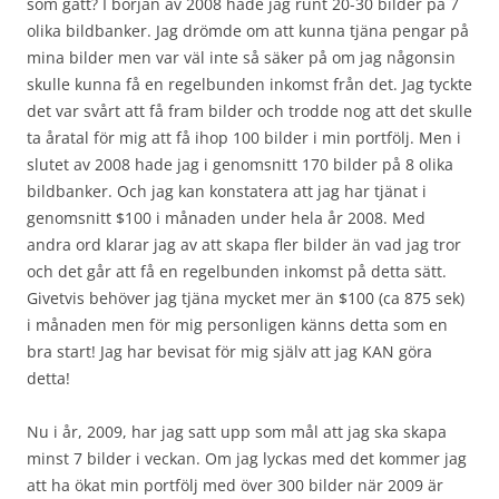
som gått? I början av 2008 hade jag runt 20-30 bilder på 7
olika bildbanker. Jag drömde om att kunna tjäna pengar på
mina bilder men var väl inte så säker på om jag någonsin
skulle kunna få en regelbunden inkomst från det. Jag tyckte
det var svårt att få fram bilder och trodde nog att det skulle
ta åratal för mig att få ihop 100 bilder i min portfölj. Men i
slutet av 2008 hade jag i genomsnitt 170 bilder på 8 olika
bildbanker. Och jag kan konstatera att jag har tjänat i
genomsnitt $100 i månaden under hela år 2008. Med
andra ord klarar jag av att skapa fler bilder än vad jag tror
och det går att få en regelbunden inkomst på detta sätt.
Givetvis behöver jag tjäna mycket mer än $100 (ca 875 sek)
i månaden men för mig personligen känns detta som en
bra start! Jag har bevisat för mig själv att jag KAN göra
detta!
Nu i år, 2009, har jag satt upp som mål att jag ska skapa
minst 7 bilder i veckan. Om jag lyckas med det kommer jag
att ha ökat min portfölj med över 300 bilder när 2009 är