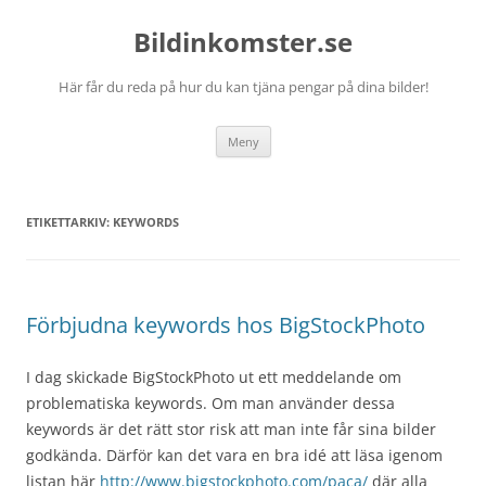
Bildinkomster.se
Här får du reda på hur du kan tjäna pengar på dina bilder!
Hoppa
Meny
till
innehåll
ETIKETTARKIV:
KEYWORDS
Förbjudna keywords hos BigStockPhoto
I dag skickade BigStockPhoto ut ett meddelande om
problematiska keywords. Om man använder dessa
keywords är det rätt stor risk att man inte får sina bilder
godkända. Därför kan det vara en bra idé att läsa igenom
listan här
http://www.bigstockphoto.com/paca/
där alla