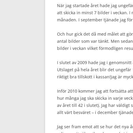
När jag startade året hade jag ungefär
att skicka in minst 7 bilder i veckan. 
månaden. I september tjänade jag för 
Och hur gick det då med målet att göra
antal bilder som var tänkt. Men sedan
bilder i veckan vilket förmodligen resu
I slutet av 2009 hade jag i genomsnit
Utslaget på hela året blir det ungefä
riktigt bra tillskott i kassan!Jag är m
Inför 2010 kommer jag att fortsätta at
hur många jag ska skicka in varje vecka
av året till 42 i slutet). Jag har väld
allt värt besväret – i december tjänad
Jag ser fram emot att se hur det nya å