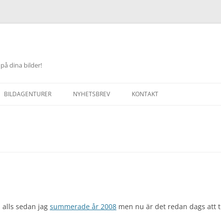
på dina bilder!
Hoppa
till
BILDAGENTURER
NYHETSBREV
KONTAKT
innehåll
d alls sedan jag
summerade år 2008
men nu är det redan dags att ti