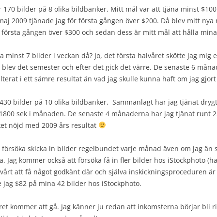
 170 bilder på 8 olika bildbanker. Mitt mål var att tjäna minst $1
I maj 2009 tjänade jag för första gången över $200. Då blev mitt nya 
första gången över $300 och sedan dess är mitt mål att hålla mina 
 minst 7 bilder i veckan då? Jo, det första halvåret skötte jag mig
 blev det semester och efter det gick det värre. De senaste 6 månad
lterat i ett sämre resultat än vad jag skulle kunna haft om jag gjort
t 430 bilder på 10 olika bildbanker. Sammanlagt har jag tjänat dryg
r 1800 sek i månaden. De senaste 4 månaderna har jag tjänat runt 2
ycket nöjd med 2009 års resultat
t försöka skicka in bilder regelbundet varje månad även om jag än s
. Jag kommer också att försöka få in fler bilder hos iStockphoto (ha
igt svårt att få något godkänt där och själva inskickningsproceduren 
e jag $82 på mina 42 bilder hos iStockphoto.
ret kommer att gå. Jag känner ju redan att inkomsterna börjar bli rik