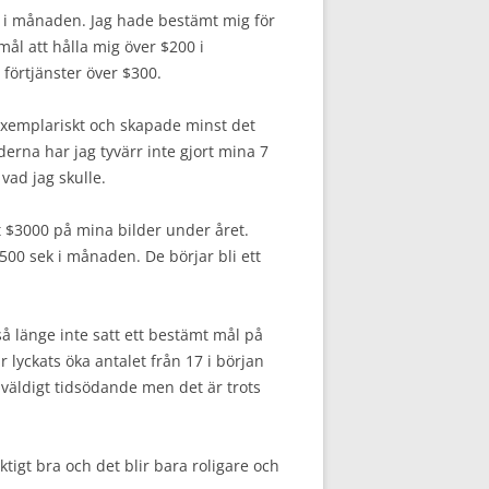
00 i månaden. Jag hade bestämt mig för
mål att hålla mig över $200 i
förtjänster över $300.
 exemplariskt och skapade minst det
erna har jag tyvärr inte gjort mina 7
 vad jag skulle.
t $3000 på mina bilder under året.
500 sek i månaden. De börjar bli ett
å länge inte satt ett bestämt mål på
r lyckats öka antalet från 17 i början
är väldigt tidsödande men det är trots
tigt bra och det blir bara roligare och