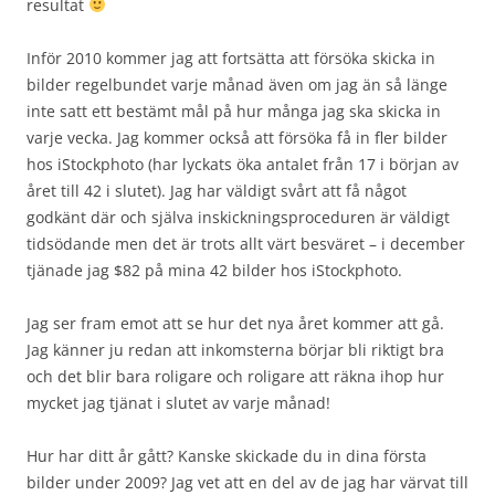
resultat
Inför 2010 kommer jag att fortsätta att försöka skicka in
bilder regelbundet varje månad även om jag än så länge
inte satt ett bestämt mål på hur många jag ska skicka in
varje vecka. Jag kommer också att försöka få in fler bilder
hos iStockphoto (har lyckats öka antalet från 17 i början av
året till 42 i slutet). Jag har väldigt svårt att få något
godkänt där och själva inskickningsproceduren är väldigt
tidsödande men det är trots allt värt besväret – i december
tjänade jag $82 på mina 42 bilder hos iStockphoto.
Jag ser fram emot att se hur det nya året kommer att gå.
Jag känner ju redan att inkomsterna börjar bli riktigt bra
och det blir bara roligare och roligare att räkna ihop hur
mycket jag tjänat i slutet av varje månad!
Hur har ditt år gått? Kanske skickade du in dina första
bilder under 2009? Jag vet att en del av de jag har värvat till