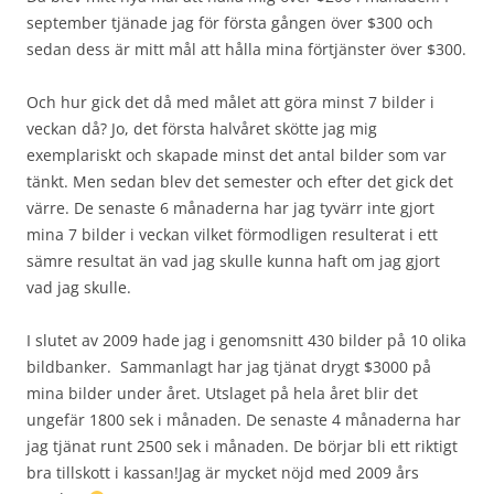
september tjänade jag för första gången över $300 och
sedan dess är mitt mål att hålla mina förtjänster över $300.
Och hur gick det då med målet att göra minst 7 bilder i
veckan då? Jo, det första halvåret skötte jag mig
exemplariskt och skapade minst det antal bilder som var
tänkt. Men sedan blev det semester och efter det gick det
värre. De senaste 6 månaderna har jag tyvärr inte gjort
mina 7 bilder i veckan vilket förmodligen resulterat i ett
sämre resultat än vad jag skulle kunna haft om jag gjort
vad jag skulle.
I slutet av 2009 hade jag i genomsnitt 430 bilder på 10 olika
bildbanker. Sammanlagt har jag tjänat drygt $3000 på
mina bilder under året. Utslaget på hela året blir det
ungefär 1800 sek i månaden. De senaste 4 månaderna har
jag tjänat runt 2500 sek i månaden. De börjar bli ett riktigt
bra tillskott i kassan!Jag är mycket nöjd med 2009 års