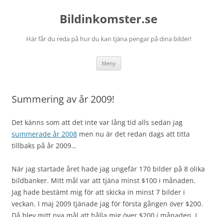
Bildinkomster.se
Här får du reda på hur du kan tjäna pengar på dina bilder!
Hoppa
Meny
till
innehåll
Summering av år 2009!
Det känns som att det inte var lång tid alls sedan jag
summerade år 2008
men nu är det redan dags att titta
tillbaks på år 2009…
När jag startade året hade jag ungefär 170 bilder på 8 olika
bildbanker. Mitt mål var att tjäna minst $100 i månaden.
Jag hade bestämt mig för att skicka in minst 7 bilder i
veckan. I maj 2009 tjänade jag för första gången över $200.
Då blev mitt nya mål att hålla mig över $200 i månaden. I