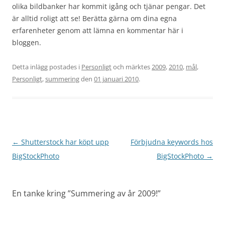
olika bildbanker har kommit igång och tjänar pengar. Det
är alltid roligt att se! Berätta gärna om dina egna
erfarenheter genom att lämna en kommentar här i
bloggen.
Detta inlägg postades i
Personligt
och märktes
2009
,
2010
,
mål
,
Personligt
,
summering
den
01 januari 2010
.
Inläggsnavigering
←
Shutterstock har köpt upp
Förbjudna keywords hos
BigStockPhoto
BigStockPhoto
→
En tanke kring ”
Summering av år 2009!
”